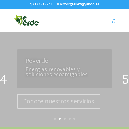
3124515241
victorgtellez@yahoo.es
Generación y acceso a
la energía