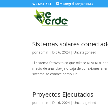
3124515241
victorgtellez@yahoo.es
Sistemas solares conectad
por
admin
|
Dic 6, 2024
|
Uncategorized
El sistema fotovoltaico que ofrece REVERDE con
medio de una clavija o caja de conexiones energi
sistema se conoce como On...
Proyectos Ejecutados
por
admin
|
Dic 6, 2024
|
Uncategorized